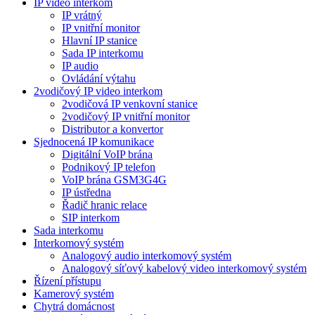
IP video interkom
IP vrátný
IP vnitřní monitor
Hlavní IP stanice
Sada IP interkomu
IP audio
Ovládání výtahu
2vodičový IP video interkom
2vodičová IP venkovní stanice
2vodičový IP vnitřní monitor
Distributor a konvertor
Sjednocená IP komunikace
Digitální VoIP brána
Podnikový IP telefon
VoIP brána GSM3G4G
IP ústředna
Řadič hranic relace
SIP interkom
Sada interkomu
Interkomový systém
Analogový audio interkomový systém
Analogový síťový kabelový video interkomový systém
Řízení přístupu
Kamerový systém
Chytrá domácnost