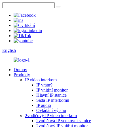
English
Domov
Produkty
IP video interkom
IP vrátný
IP vnitřní monitor
Hlavní IP stanice
Sada IP interkomu
IP audio
Ovládání výtahu
2vodičový IP video interkom
2vodičová IP venkovní stanice
2vodičový IP vnitřní monitor