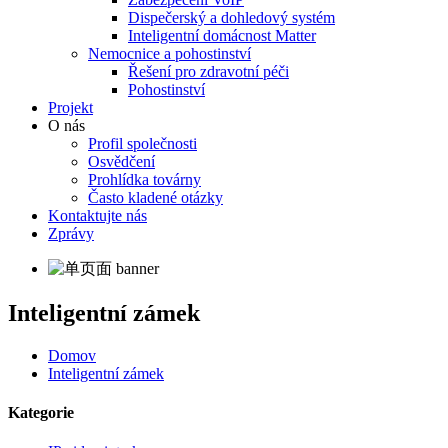
Dispečerský a dohledový systém
Inteligentní domácnost Matter
Nemocnice a pohostinství
Řešení pro zdravotní péči
Pohostinství
Projekt
O nás
Profil společnosti
Osvědčení
Prohlídka továrny
Často kladené otázky
Kontaktujte nás
Zprávy
Inteligentní zámek
Domov
Inteligentní zámek
Kategorie