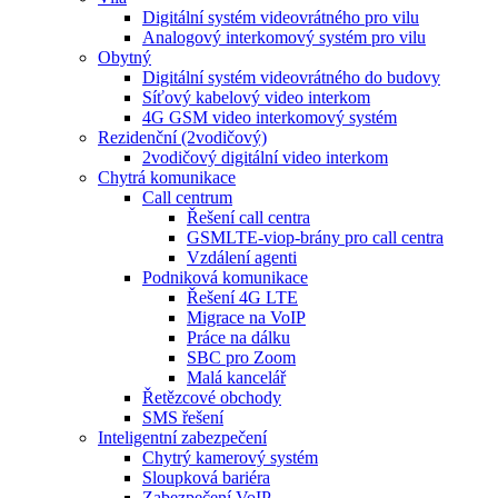
Digitální systém videovrátného pro vilu
Analogový interkomový systém pro vilu
Obytný
Digitální systém videovrátného do budovy
Síťový kabelový video interkom
4G GSM video interkomový systém
Rezidenční (2vodičový)
2vodičový digitální video interkom
Chytrá komunikace
Call centrum
Řešení call centra
GSMLTE-viop-brány pro call centra
Vzdálení agenti
Podniková komunikace
Řešení 4G LTE
Migrace na VoIP
Práce na dálku
SBC pro Zoom
Malá kancelář
Řetězcové obchody
SMS řešení
Inteligentní zabezpečení
Chytrý kamerový systém
Sloupková bariéra
Zabezpečení VoIP