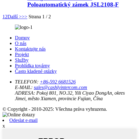
Poloautomatický zámek JSL2108-F
1
2
Další >
>>
Strana 1 / 2
Domov
O nás
Kontaktujte nás
Projekt
Služby
Prohlídka továrny
Často kladené otázky
TELEFON:
+86-592 6681526
E-MAIL:
sales@cashlyintercom.com
ADRESA:
Pokoj 801, NO.32, Yili Ciyao DongAn, okres
Jimei, město Xiamen, provincie Fujian, Čína
© Copyright - 2010-2025: Všechna práva vyhrazena.
Odeslat e-mail
x