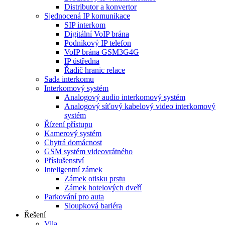
Distributor a konvertor
Sjednocená IP komunikace
SIP interkom
Digitální VoIP brána
Podnikový IP telefon
VoIP brána GSM3G4G
IP ústředna
Řadič hranic relace
Sada interkomu
Interkomový systém
Analogový audio interkomový systém
Analogový síťový kabelový video interkomový
systém
Řízení přístupu
Kamerový systém
Chytrá domácnost
GSM systém videovrátného
Příslušenství
Inteligentní zámek
Zámek otisku prstu
Zámek hotelových dveří
Parkování pro auta
Sloupková bariéra
Řešení
Vila