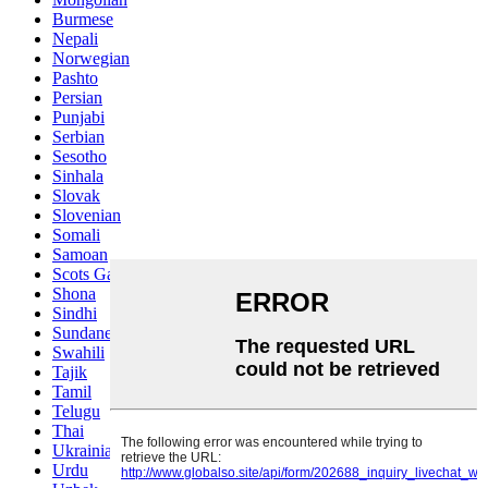
Burmese
Nepali
Norwegian
Pashto
Persian
Punjabi
Serbian
Sesotho
Sinhala
Slovak
Slovenian
Somali
Samoan
Scots Gaelic
Shona
Sindhi
Sundanese
Swahili
Tajik
Tamil
Telugu
Thai
Ukrainian
Urdu