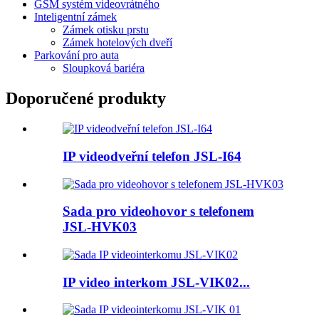
GSM systém videovrátného
Inteligentní zámek
Zámek otisku prstu
Zámek hotelových dveří
Parkování pro auta
Sloupková bariéra
Doporučené produkty
IP videodveřní telefon JSL-I64
Sada pro videohovor s telefonem
JSL-HVK03
IP video interkom JSL-VIK02...