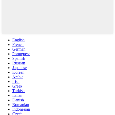
English
French
German
Portuguese
Spanish
Russian
Japanese
Korean
Arabic
Irish
Greek
Turkish
Italian
Danish
Romanian
Indonesian
Czech