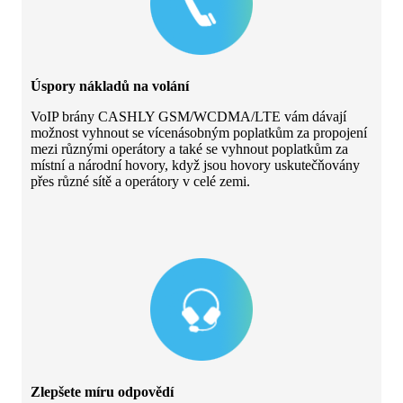
Úspory nákladů na volání
VoIP brány CASHLY GSM/WCDMA/LTE vám dávají
možnost vyhnout se vícenásobným poplatkům za propojení
mezi různými operátory a také se vyhnout poplatkům za
místní a národní hovory, když jsou hovory uskutečňovány
přes různé sítě a operátory v celé zemi.
Zlepšete míru odpovědí