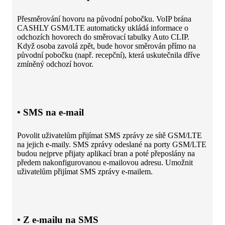
Přesměrování hovoru na původní pobočku. VoIP brána
CASHLY GSM/LTE automaticky ukládá informace o
odchozích hovorech do směrovací tabulky Auto CLIP.
Když osoba zavolá zpět, bude hovor směrován přímo na
původní pobočku (např. recepční), která uskutečnila dříve
zmíněný odchozí hovor.
• SMS na e-mail
Povolit uživatelům přijímat SMS zprávy ze sítě GSM/LTE
na jejich e-maily. SMS zprávy odeslané na porty GSM/LTE
budou nejprve přijaty aplikací bran a poté přeposlány na
předem nakonfigurovanou e-mailovou adresu. Umožnit
uživatelům přijímat SMS zprávy e-mailem.
• Z e-mailu na SMS