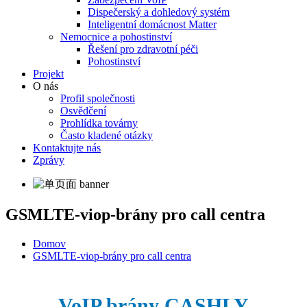
Dispečerský a dohledový systém
Inteligentní domácnost Matter
Nemocnice a pohostinství
Řešení pro zdravotní péči
Pohostinství
Projekt
O nás
Profil společnosti
Osvědčení
Prohlídka továrny
Často kladené otázky
Kontaktujte nás
Zprávy
GSMLTE-viop-brány pro call centra
Domov
GSMLTE-viop-brány pro call centra
VoIP brány CASHLY