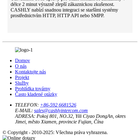
délce 2 minut výrazně zlepší zákaznickou zkušenost.
CASHLY nabízí snadnou integraci se staršími systémy
prostřednictvím HTTP, HTTP API nebo SMPP.
Domov
O nás
Kontaktujte nás
Projekt
Služby
Prohlídka továrny
Často kladené otázky
TELEFON:
+86-592 6681526
E-MAIL:
sales@cashlyintercom.com
ADRESA:
Pokoj 801, NO.32, Yili Ciyao DongAn, okres
Jimei, město Xiamen, provincie Fujian, Čína
© Copyright - 2010-2025: Všechna práva vyhrazena.