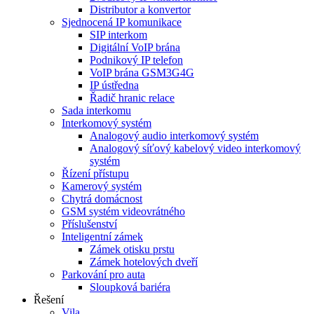
Distributor a konvertor
Sjednocená IP komunikace
SIP interkom
Digitální VoIP brána
Podnikový IP telefon
VoIP brána GSM3G4G
IP ústředna
Řadič hranic relace
Sada interkomu
Interkomový systém
Analogový audio interkomový systém
Analogový síťový kabelový video interkomový
systém
Řízení přístupu
Kamerový systém
Chytrá domácnost
GSM systém videovrátného
Příslušenství
Inteligentní zámek
Zámek otisku prstu
Zámek hotelových dveří
Parkování pro auta
Sloupková bariéra
Řešení
Vila