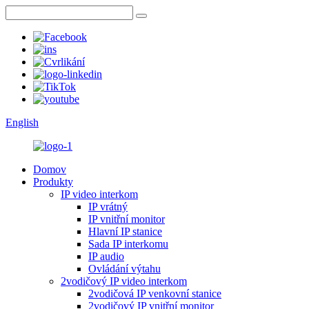
English
Domov
Produkty
IP video interkom
IP vrátný
IP vnitřní monitor
Hlavní IP stanice
Sada IP interkomu
IP audio
Ovládání výtahu
2vodičový IP video interkom
2vodičová IP venkovní stanice
2vodičový IP vnitřní monitor