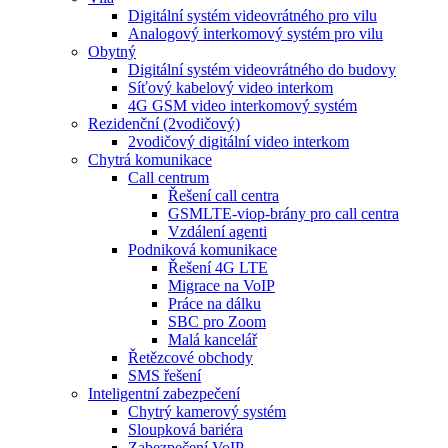
Digitální systém videovrátného pro vilu
Analogový interkomový systém pro vilu
Obytný
Digitální systém videovrátného do budovy
Síťový kabelový video interkom
4G GSM video interkomový systém
Rezidenční (2vodičový)
2vodičový digitální video interkom
Chytrá komunikace
Call centrum
Řešení call centra
GSMLTE-viop-brány pro call centra
Vzdálení agenti
Podniková komunikace
Řešení 4G LTE
Migrace na VoIP
Práce na dálku
SBC pro Zoom
Malá kancelář
Řetězcové obchody
SMS řešení
Inteligentní zabezpečení
Chytrý kamerový systém
Sloupková bariéra
Zabezpečení VoIP