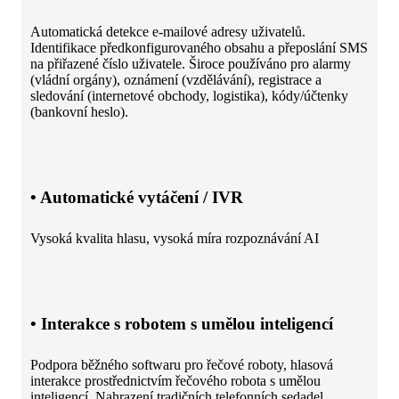
Automatická detekce e-mailové adresy uživatelů.
Identifikace předkonfigurovaného obsahu a přeposlání SMS
na přiřazené číslo uživatele. Široce používáno pro alarmy
(vládní orgány), oznámení (vzdělávání), registrace a
sledování (internetové obchody, logistika), kódy/účtenky
(bankovní heslo).
• Automatické vytáčení / IVR
Vysoká kvalita hlasu, vysoká míra rozpoznávání AI
• Interakce s robotem s umělou inteligencí
Podpora běžného softwaru pro řečové roboty, hlasová
interakce prostřednictvím řečového robota s umělou
inteligencí. Nahrazení tradičních telefonních sedadel,