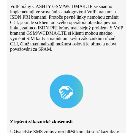
VoIP brány CASHLY GSM/WCDMA/LTE se snadno
implementují ve srovnání s analogovými VoIP branami a
ISDN PRI branami. Protože pevné linky nemohou změnit
CLI, jakmile si klient od svého operátora objedná pevnou
linku, zatímco ISDN PRI brány mají stejný problém. S VoIP
branami GSM/WCDMA/LTE si klienti mohou snadno
vyměnit SIM karty a nabídnout svým zákazníkům různé
CLI, čímž maximalizují možnost oslovit je přímo a nebýt
považováni za SPAM.
Zlepšení zákaznické zkušenosti
Uživatelské SMS zprávy pro bližší kontakt se zákazníky v