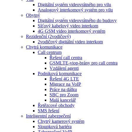
Digitální systém videovrátného pro vilu
Analogový interkomový systém pro vilu
Obytný
Digitální systém videovrátného do budovy
Síťový kabelový video interkom
4G GSM video interkomový systém
Rezidenční (2vodičový)
2vodičový digitální video interkom
Chytrá komunikace
Call centrum
Řešení call centra
GSMLTE-viop-brány pro call centra
Vzdálení agenti
Podniková komunikace
Řešení 4G LTE
Migrace na VoIP
Práce na dálku
SBC pro Zoom
Malá kancelář
Řetězcové obchody
SMS řešení
Inteligentní zabezpečení
Chytrý kamerový systém
Sloupková bariéra
Zabezpečení VoIP