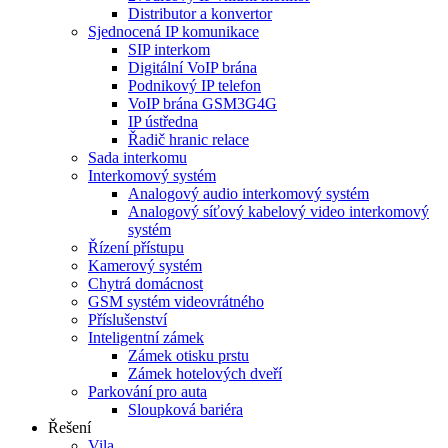
Distributor a konvertor
Sjednocená IP komunikace
SIP interkom
Digitální VoIP brána
Podnikový IP telefon
VoIP brána GSM3G4G
IP ústředna
Řadič hranic relace
Sada interkomu
Interkomový systém
Analogový audio interkomový systém
Analogový síťový kabelový video interkomový
systém
Řízení přístupu
Kamerový systém
Chytrá domácnost
GSM systém videovrátného
Příslušenství
Inteligentní zámek
Zámek otisku prstu
Zámek hotelových dveří
Parkování pro auta
Sloupková bariéra
Řešení
Vila