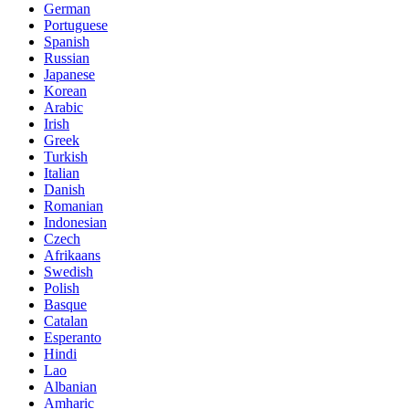
German
Portuguese
Spanish
Russian
Japanese
Korean
Arabic
Irish
Greek
Turkish
Italian
Danish
Romanian
Indonesian
Czech
Afrikaans
Swedish
Polish
Basque
Catalan
Esperanto
Hindi
Lao
Albanian
Amharic