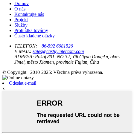
Domov
O nás
Kontaktujte nás
Projekt
Služby
Prohlídka továrny
Často kladené otázky
TELEFON:
+86-592 6681526
E-MAIL:
sales@cashlyintercom.com
ADRESA:
Pokoj 801, NO.32, Yili Ciyao DongAn, okres
Jimei, město Xiamen, provincie Fujian, Čína
© Copyright - 2010-2025: Všechna práva vyhrazena.
Odeslat e-mail
x