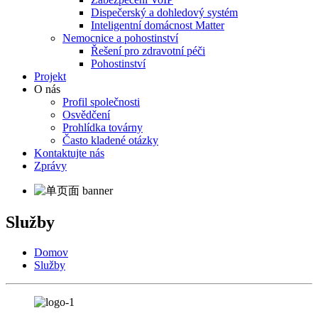
Dispečerský a dohledový systém
Inteligentní domácnost Matter
Nemocnice a pohostinství
Řešení pro zdravotní péči
Pohostinství
Projekt
O nás
Profil společnosti
Osvědčení
Prohlídka továrny
Často kladené otázky
Kontaktujte nás
Zprávy
Služby
Domov
Služby