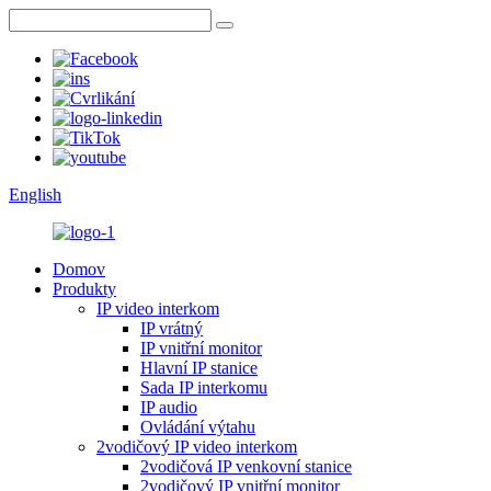
English
Domov
Produkty
IP video interkom
IP vrátný
IP vnitřní monitor
Hlavní IP stanice
Sada IP interkomu
IP audio
Ovládání výtahu
2vodičový IP video interkom
2vodičová IP venkovní stanice
2vodičový IP vnitřní monitor