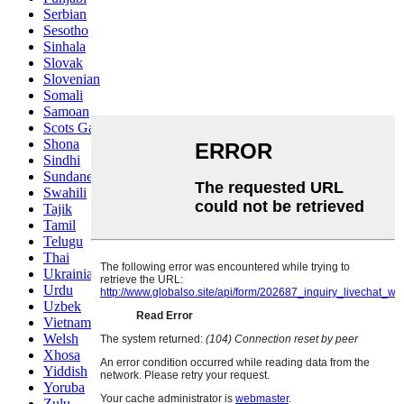
Serbian
Sesotho
Sinhala
Slovak
Slovenian
Somali
Samoan
Scots Gaelic
Shona
Sindhi
Sundanese
Swahili
Tajik
Tamil
Telugu
Thai
Ukrainian
Urdu
Uzbek
Vietnamese
Welsh
Xhosa
Yiddish
Yoruba
Zulu